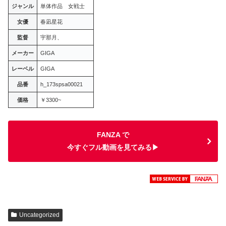
ジャンル
単体作品 女戦士
女優
春凪星花
監督
宇那月、
メーカー
GIGA
レーベル
GIGA
品番
h_173spsa00021
価格
￥3300~
FANZA で
今すぐフル動画を見てみる▶
Uncategorized