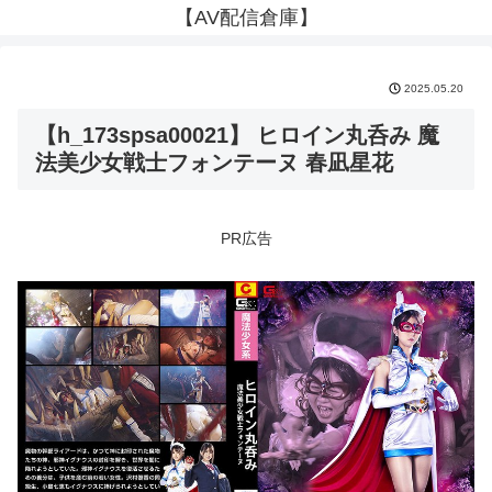
【AV配信倉庫】
2025.05.20
【h_173spsa00021】 ヒロイン丸呑み 魔
法美少女戦士フォンテーヌ 春凪星花
PR広告